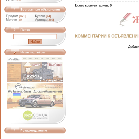
Всего комментариев
:
0
Бесплатные объявления
Продам
Куплю
[871]
[44]
Меняю
Аренда
[40]
[369]
Поиск
КОММЕНТАРИИ К ОБЪЯВЛЕНИ
Добавл
Наши партнёры
Рекламодателям