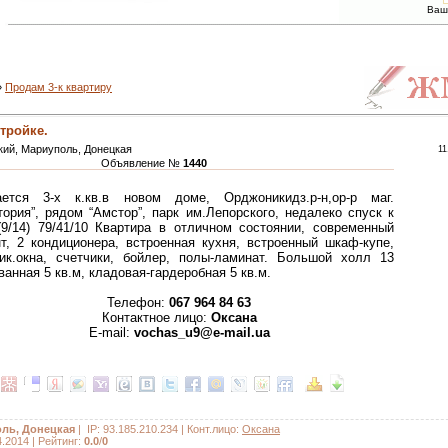
Ваш
»
Продам 3-к квартиру
тройке.
кий, Мариуполь, Донецкая
11
Объявление №
1440
ается 3-х к.кв.в новом доме, Орджоникидз.р-н,ор-р маг.
тория”, рядом “Амстор”, парк им.Лепорского, недалеко спуск к
9/14) 79/41/10 Квартира в отличном состоянии, современный
т, 2 кондиционера, встроенная кухня, встроенный шкаф-купе,
ик.окна, счетчики, бойлер, полы-ламинат. Большой холл 13
 ванная 5 кв.м, кладовая-гардеробная 5 кв.м.
Телефон:
067 964 84 63
Контактное лицо:
Оксана
E-mail:
vochas_u9@e-mail.ua
ль, Донецкая
| IP: 93.185.210.234 |
Конт.лицо
:
Оксана
4.2014 |
Рейтинг
:
0.0
/
0