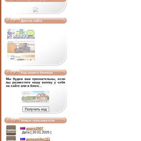
Друзья сайта
Код нашего баннера
Мы будем вам признательны, если
вы разместите нашу кнопку у себя
на сайте или в блоге...
Новые пользователи
aspro2007
Дата [ 20.01.2025 ]
annesmiles111