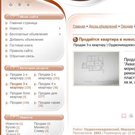
Меню сайта
Главная страница
Главная
»
Доска объявлений
»
Продам
Новости
Бесплатные объявления
Продаётся квартира в новос
Добавить объявление
Продам 3-к квартиру | Орджоникидзевс
Гостевая книга
Правила сайта
Обратная связь
Прод
“Аква
морю(
Категории раздела
ремон
Продам 1-к
Продам 2-к
пласт
квартиру
квартиру
[108]
[153]
кв.м,
Продам 3-к
Продам 4-к
квартиру
квартиру
[159]
[36]
Продам блок
Продам дом
квартир
[227]
[5]
Продам
Продам гараж
[149]
[34]
Новости
Новости
Продам
[1]
[4]
Куплю
Меняю
[1]
[0]
Район:
Орджоникидзевский, Мариупо
Сдам
Сниму
[0]
[0]
Просмотров
:
1663
|
Размещено до
: 11.0
Услуги
[0]