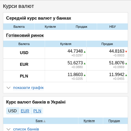
Курси валют
Середній курс валют у банках
Валюта
Купівля
Продаж
НБУ
Готівковий ринок
Валюта
Купівля
Продаж
44.7348
44.8163
USD
0.0297
0.0003
51.6273
51.8076
EUR
0.0880
0.0969
11.8603
11.9942
PLN
0.0205
0.0455
показати графік
Курс валют банків в Україні
USD
EUR
PLN
Банк
Купівля
Продаж
список банків