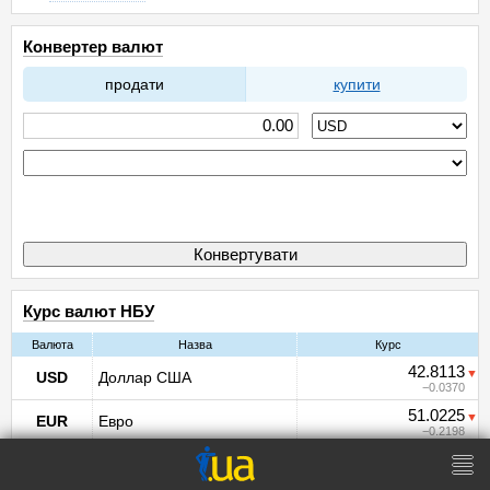
Конвертер валют
продати
купити
Курс валют НБУ
Валюта
Назва
Курс
42.8113
USD
Доллар США
0.0370
51.0225
EUR
Евро
0.2198
12.1230
PLN
Польский злотый
0.0668