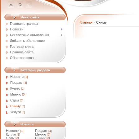
Меню сайта
Главная
»
Сниму
Главная страница
Новости
Бесплатные объявления
Добавить объявление
Гостевая книга
Правила сайта
Обратная связь
Категории раздела
Новости
[1]
Продам
[4]
Куплю
[1]
Меняю
[0]
Сдам
[0]
Сниму
[0]
Услуги
[0]
Новости
Новости
Продам
[1]
[4]
Куплю
Меняю
[1]
[0]
Сдам
Сниму
[0]
[0]