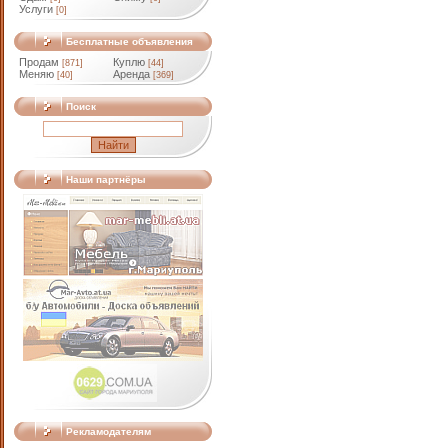
Услуги
[0]
Бесплатные объявления
Продам
Куплю
[871]
[44]
Меняю
Аренда
[40]
[369]
Поиск
Наши партнёры
Рекламодателям