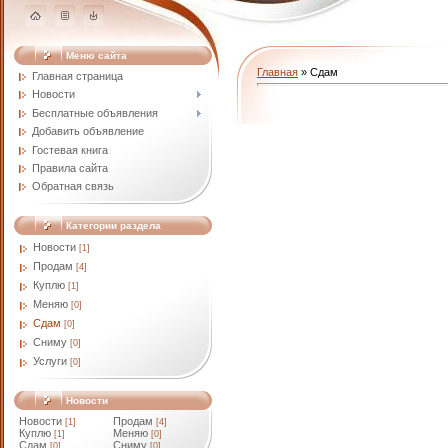
Меню сайта
Главная
»
Сдам
Главная страница
Новости
Бесплатные объявления
Добавить объявление
Гостевая книга
Правила сайта
Обратная связь
Категории раздела
Новости
[1]
Продам
[4]
Куплю
[1]
Меняю
[0]
Сдам
[0]
Сниму
[0]
Услуги
[0]
Новости
Новости
Продам
[1]
[4]
Куплю
Меняю
[1]
[0]
Сдам
Сниму
[0]
[0]