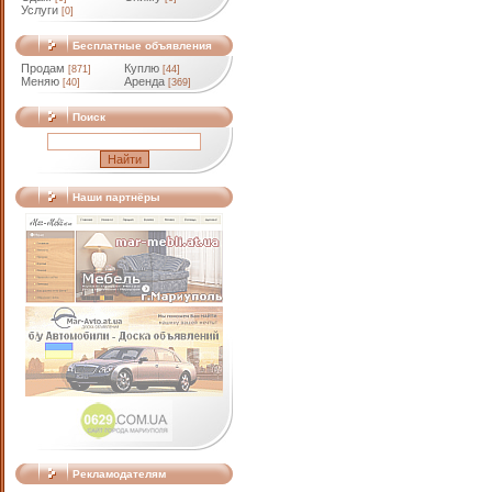
Услуги
[0]
Бесплатные объявления
Продам
Куплю
[871]
[44]
Меняю
Аренда
[40]
[369]
Поиск
Наши партнёры
Рекламодателям